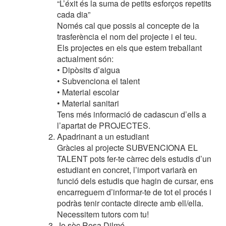
“L’éxit és la suma de petits esforços repetits
cada dia”
Només cal que possis al concepte de la
trasferència el nom del projecte i el teu.
Els projectes en els que estem treballant
actualment són:
• Dipòsits d’aigua
• Subvenciona el talent
• Material escolar
• Material sanitari
Tens més informació de cadascun d’ells a
l’apartat de PROJECTES.
Apadrinant a un estudiant
Gràcies al projecte SUBVENCIONA EL
TALENT pots fer-te càrrec dels estudis d’un
estudiant en concret, l’import variarà en
funció dels estudis que hagin de cursar, ens
encarreguem d’informar-te de tot el procés i
podràs tenir contacte directe amb ell/ella.
Necessitem tutors com tu!
Jo sòc Rosa Dilmé