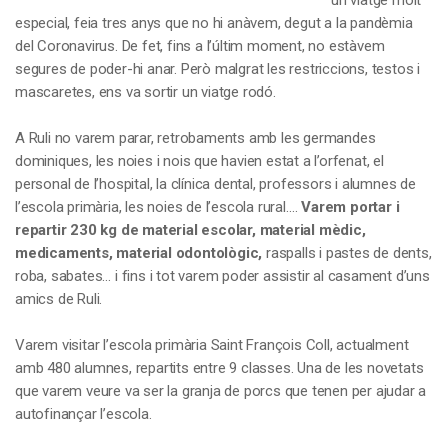
un viatge molt
especial, feia tres anys que no hi anàvem, degut a la pandèmia
del Coronavirus. De fet, fins a l’últim moment, no estàvem
segures de poder-hi anar. Però malgrat les restriccions, testos i
mascaretes, ens va sortir un viatge rodó.
A Ruli no varem parar, retrobaments amb les germandes
dominiques, les noies i nois que havien estat a l’orfenat, el
personal de l’hospital, la clínica dental, professors i alumnes de
l’escola primària, les noies de l’escola rural….
Varem portar i
repartir 230 kg de material escolar, material mèdic,
medicaments, material odontològic,
raspalls i pastes de dents,
roba, sabates… i fins i tot varem poder assistir al casament d’uns
amics de Ruli.
Varem visitar l’escola primària Saint François Coll, actualment
amb 480 alumnes, repartits entre 9 classes. Una de les novetats
que varem veure va ser la granja de porcs que tenen per ajudar a
autofinançar l’escola.