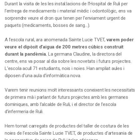
Durant la visita de les les instal.lacions de l’Hospital de Ruli per
l’entrega de medicaments i material mèdic i odontològic, ens va
sorprendre veure el dron que tenen per l’enviament urgent de
paquets (medicaments, bosses de sang…).
A l’escola rural, ara anomenada Sainte Lucie TVET,
varem poder
veure el dipòsit d’aigua de 200 metres cúbics construit
durant la pandèmia.
La germana Claudine, la directora del
centre, ens va posar al dia sobre les novetats i futurs projectes.
L’escola acull 71 estudiants, nois i noies. Han ampliat aules i
diposen d’una aula d’informàtica nova.
Varem tenir reunions molt interessants coneixent les necessitats
de primera mà i parlant de futurs projectes amb les germanes
dominiques, amb l’alcalde de Ruli, i el director de l’escola
d’infermeria de Ruli.
Hem tornat carregats de productes del taller de costura de les
noies de l’escola Sainte Lucie TVET, de productes d’artesania de