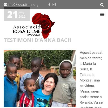
info@rosadilme.org
21
juny
2022
TESTIMONI D’ANNA BACH
Aquest passat
mes de febrer,
la Maria, la
Sònia, la
Teresa, la
Montse i una
servidora,
l’Anna, varem
poder tornar a
Rwanda. Va ser