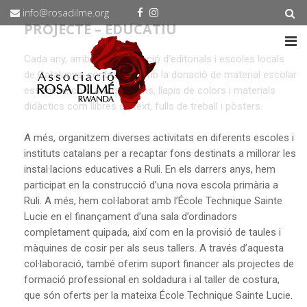
info@rosadilme.org
PROJECTE – EDUCATIU
Cada any, amb la col·laboració d’editorials i escoles locals
de Catalunya, contribuïm amb la donació de material escolar
essencial, com ara quaderns, llapis de colors i materials
didàctics com llibres de text, fulls de treball i pòsters.
A més, organitzem diverses activitats en diferents escoles i
instituts catalans per a recaptar fons destinats a millorar les
instal·lacions educatives a Ruli. En els darrers anys, hem
participat en la construcció d’una nova escola primària a
Ruli. A més, hem col·laborat amb l’École Technique Sainte
Lucie en el finançament d’una sala d’ordinadors
completament quipada, així com en la provisió de taules i
màquines de cosir per als seus tallers. A través d’aquesta
col·laboració, també oferim suport financer als projectes de
formació professional en soldadura i al taller de costura,
que són oferts per la mateixa École Technique Sainte Lucie.