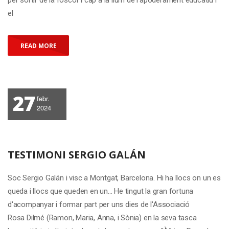
per sortir de la foscor i cap a la llum de l'apoderament educatiu i
el
READ MORE
27
febr.
2024
TESTIMONI SERGIO GALÁN
Soc Sergio Galán i visc a Montgat, Barcelona. Hi ha llocs on un es
queda i llocs que queden en un... He tingut la gran fortuna
d'acompanyar i formar part per uns dies de l'Associació
Rosa Dilmé (Ramon, Maria, Anna, i Sònia) en la seva tasca