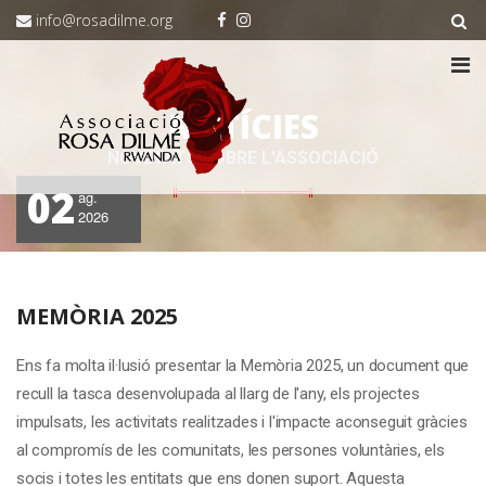
info@rosadilme.org
NOTÍCIES
NOVETATS SOBRE L'ASSOCIACIÓ
02
ag.
2026
MEMÒRIA 2025
Ens fa molta il·lusió presentar la Memòria 2025, un document que
recull la tasca desenvolupada al llarg de l'any, els projectes
impulsats, les activitats realitzades i l'impacte aconseguit gràcies
al compromís de les comunitats, les persones voluntàries, els
socis i totes les entitats que ens donen suport. Aquesta